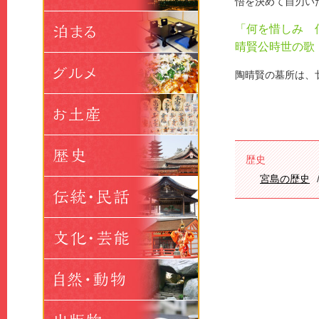
悟を決めて自刃い
「何を惜しみ 
晴賢公時世の歌
陶晴賢の墓所は、
歴史
宮島の歴史