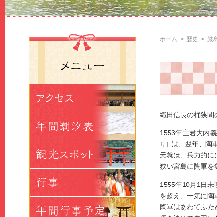
ホーム
>
歴史
>
厳
織田信長の桶狭間
1553年主君大
は、翌年、陶
り］
元就は、兵力的に
狭い宮島に陶軍を
1555年10月
を超え、一気に陶
陶軍はあわてふた