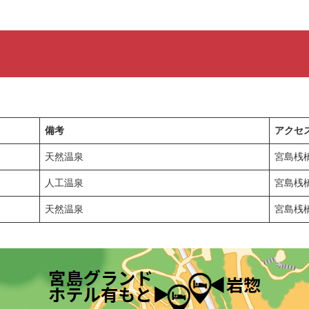
備考
アクセ
天然温泉
宮島桟
人工温泉
宮島桟橋
天然温泉
宮島桟橋