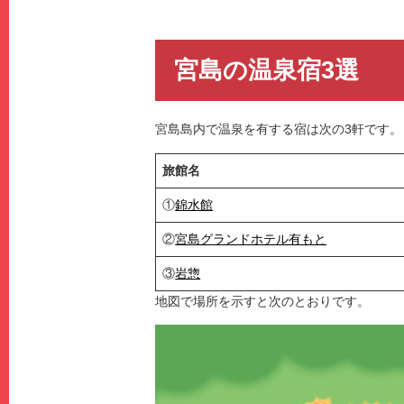
宮島の温泉宿3選
宮島島内で温泉を有する宿は次の3軒です。
旅館名
①
錦水館
②
宮島グランドホテル有もと
③
岩惣
地図で場所を示すと次のとおりです。