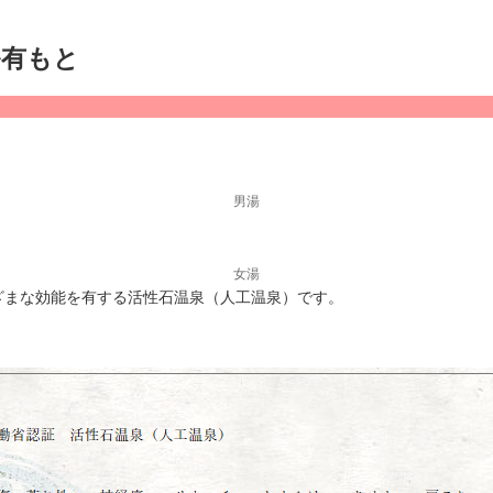
ル有もと
男湯
女湯
ざまな効能を有する活性石温泉（人工温泉）です。