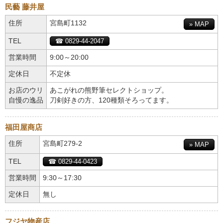
民藝 藤井屋
住所
宮島町1132
» MAP
TEL
☎ 0829-44-2047
営業時間
9:00～20:00
定休日
不定休
お店のウリ
あこがれの熊野筆セレクトショップ。
自慢の逸品
刀剣好きの方、120種類そろってます。
福田屋商店
住所
宮島町279-2
» MAP
TEL
☎ 0829-44-0423
営業時間
9:30～17:30
定休日
無し
フジヤ物産店