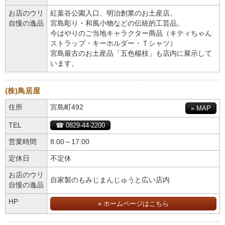
お店のウリ
紅葉谷公園入口、明治創業のお土産店。
自慢の逸品
宮島彫り・和風小物などの伝統的工芸品。
今はやりのご当地キャラクター商品（キティちゃん
ストラップ・キーホルダー・Ｔシャツ）
宮島最古のお土産品「五色楊枝」も店内に展示して
います。
(株)鳥居屋
住所
宮島町492
» MAP
TEL
☎ 0829-44-2200
営業時間
8:00～17:00
定休日
不定休
お店のウリ
自家製のもみじまんじゅうと広い店内
自慢の逸品
HP
» ホームページはこちら