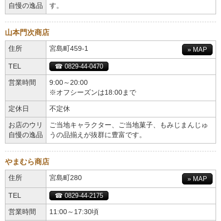
自慢の逸品
す。
山本門次商店
住所
宮島町459-1
» MAP
TEL
☎ 0829-44-0470
営業時間
9:00～20:00
※オフシーズンは18:00まで
定休日
不定休
お店のウリ
ご当地キャラクター、ご当地菓子、もみじまんじゅ
自慢の逸品
うの品揃えが抜群に豊富です。
やまむら商店
住所
宮島町280
» MAP
TEL
☎ 0829-44-2175
営業時間
11:00～17:30頃