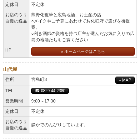
定休日
不定休
お店のウリ
熊野化粧筆と広島地酒、お土産の店
自慢の逸品
○メイクやご予算にあわせてお化粧府で選びを御提
案。
○利き酒師の資格を持つ店主が選んだお気に入りの広
島の地酒たちをご覧ください
HP
» ホームページはこちら
山代屋
住所
宮島町3
» MAP
TEL
☎ 0829-44-2380
営業時間
9:00～17:00
定休日
不定休
お店のウリ
静かでのんびりしています。
自慢の逸品