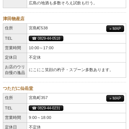
広島の地酒も多数そろえ試飲も行う。
津田物産店
住所
宮島町538
» MAP
TEL
☎ 0829-44-0518
営業時間
10:00～17:00
定休日
不定休
お店のウリ
にこにこ笑顔の杓子・スプーン多数あります。
自慢の逸品
つただに仙岳堂
住所
宮島町357
» MAP
TEL
☎ 0829-44-0231
営業時間
9:00～18:00
定休日
不定休