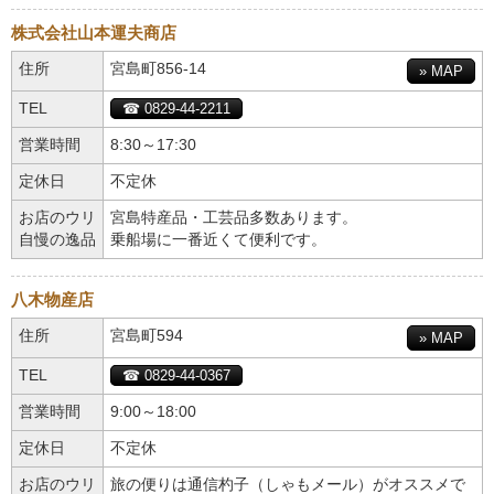
株式会社山本運夫商店
住所
宮島町856-14
» MAP
TEL
☎ 0829-44-2211
営業時間
8:30～17:30
定休日
不定休
お店のウリ
宮島特産品・工芸品多数あります。
自慢の逸品
乗船場に一番近くて便利です。
八木物産店
住所
宮島町594
» MAP
TEL
☎ 0829-44-0367
営業時間
9:00～18:00
定休日
不定休
お店のウリ
旅の便りは通信杓子（しゃもメール）がオススメで