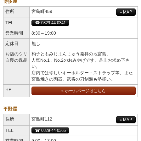
博多屋
住所
宮島町459
» MAP
TEL
☎ 0829-44-0341
営業時間
8:30～19:00
定休日
無し
お店のウリ
杓子ともみじまんじゅう発祥の地宮島。
自慢の逸品
人気No.1，No.2のおみやげです。是非お求め下さ
い。
店内では珍しいキーホルダー・ストラップ等、また
宮島焼きの陶器、武将の刀剣類も勢揃い。
HP
» ホームページはこちら
平野屋
住所
宮島町112
» MAP
TEL
☎ 0829-44-0365
営業時間
9:00～17:00