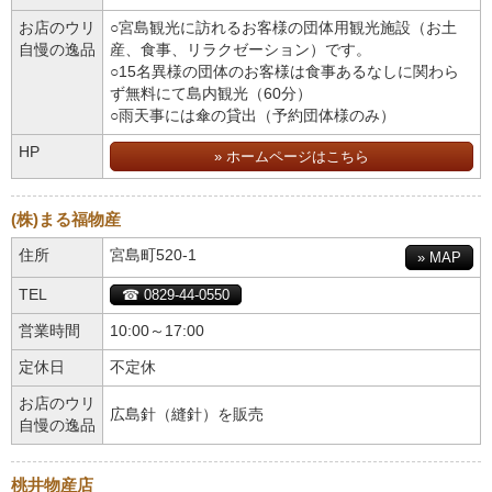
お店のウリ
○宮島観光に訪れるお客様の団体用観光施設（お土
自慢の逸品
産、食事、リラクゼーション）です。
○15名異様の団体のお客様は食事あるなしに関わら
ず無料にて島内観光（60分）
○雨天事には傘の貸出（予約団体様のみ）
HP
» ホームページはこちら
(株)まる福物産
住所
宮島町520-1
» MAP
TEL
☎ 0829-44-0550
営業時間
10:00～17:00
定休日
不定休
お店のウリ
広島針（縫針）を販売
自慢の逸品
桃井物産店