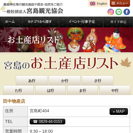
English
あ行
か行
さ行
た行
は行
ま行
や行
田中物産店
住所
宮島町404
» MAP
TEL
☎ 0829-44-0153
営業時間
9:30～18:00