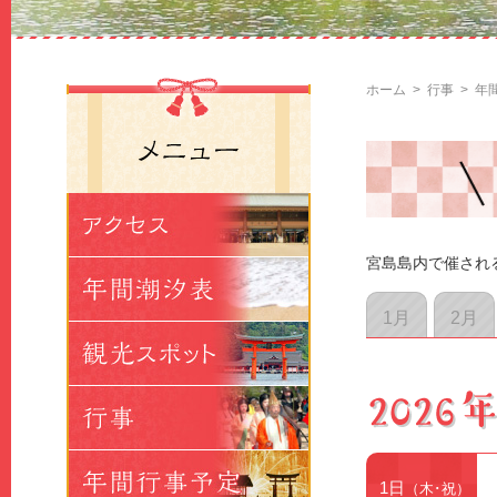
ホーム
>
行事
>
年
宮島島内で催され
1月
2月
1日
（木･祝）