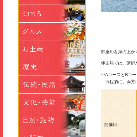
御座船を海の上か
伴走船では、講師
※AコースとBコ
行程的に、両方に
開催日