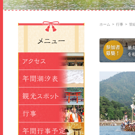
ホーム
>
行事
>
管